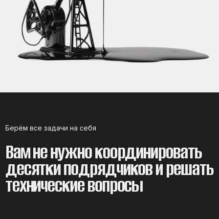
и сценарии мероприятий
2
Организуем коммуникацию с участниками:
приглашения, регистрация, напоминания
3
Отрисовываем визуализацию и оформляем
материалы. Готовим раздаточные
материалы и корпоративный мерч
4
Подбираем площадки, подрядчиков
и техническое оснащение
5
Берём на себя логистику, питание
и размещение для выездных событий