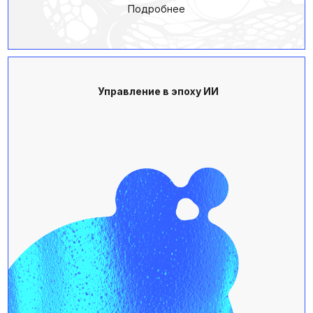
2. Диагностика и предложение
Анализируем текущую ситуацию: программы,
участников, мнения руководителей. Готовим
конкретное предложение с форматом, сроками,
бюджетом и ожидаемым эффектом
3. Согласование и подготовка
Финализируем программу и формат,
продумываем логистику, распределяем роли
и подготавливаем все необходимые материалы.
Всё для того, чтобы проект был готов
к успешной реализации
4. Реализация проекта
Проводим обучение, оценку или мероприятие.
Берём на себя всю координацию: площадки,
коммуникацию с участниками, техническую
и административную поддержку. Всё, чтобы
клиент мог сосредоточиться на сути
5. Обратная связь и отчетность
Предоставляем отчёты, выводы и обратную