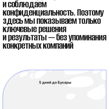
HR-ART: энергия Красноярска
№2
Подробнее