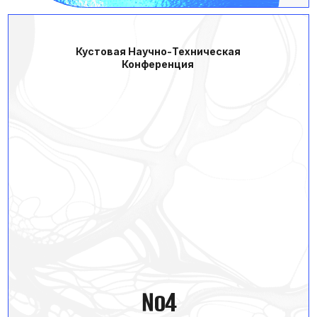
Понятный и прозрачный
процесс
От 3–4 недель для типовых решений
До 2–3 месяцев для комплексных программ и крупных
мероприятий
Этапы
1. Обсуждение задачи
Вы рассказываете, что важно для вашей
компании, мы задаём уточняющие вопросы,
фиксируем цели и уточняем требования
ключевых ЛПР