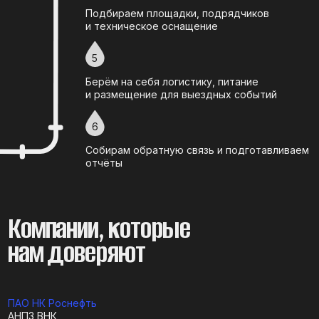
РН-Ремонт НПО
РН-Сахалинморнефтегаз
РН-Северная нефть
РН-Северо-Запад
РН-Сервис
РН-Транспорт
РН-Уватнефтегаз
РН-Юганскнефтегаз
РОСПАН ИНТЕРНЕШНЛ
Самотлорнефтегаз
Сибнефтегаз
Технологический транспорт
Тюменнефтегаз
Удмуртнефть
Харампурнефтегаз
Эльбрус Дриллинг
ПАО Газпром
Газпром добыча Надым
Газпром газомоторное топливо
Газпром добыча Уренгой
Газпром добыча шельф Южно-Сахалинск
Газпром добыча Ямбург
Газпром трансгаз Сургут
ПАО Сургутнефтегаз
ПАО СИБУР Холдинг
Запсибтрансгаз
СибурТюменьГаз