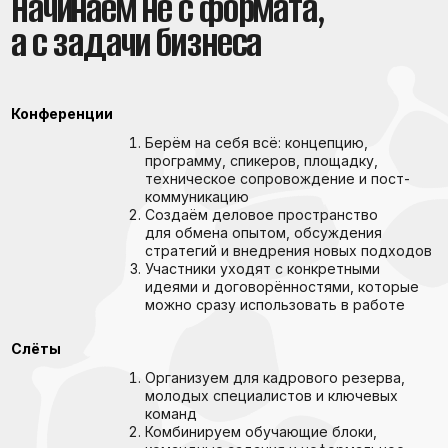
принадлежности, дать общее видение
и рабочие инструменты для совместной
работы
Конкурсы
Профессиональные конкурсы, кейс-
чемпионаты, проекты
Мы разрабатываем формат, критерии
оценки, ведём работу жюри
и организуем финальные мероприятия
Ценность — выявляем и поддерживаем
сильных специалистов, отмечаем
лучшие практики и вдохновляем
на развитие
Корпоративы
Праздники, юбилеи, подведение итогов
года
Мы соединяем развлекательную
и содержательную часть: сценарий,
ведущих, творческие элементы
и интеграцию ценностей компании
Цель — укрепление командного духа
и лояльности сотрудников