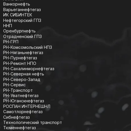
ЗапСибНефтехим
ПАО АНК Башнефть
АНК Башнефть
Башнефть-Добыча
Башнефть-Розница
Башнефть-Профи
ПАО Газпром нефть
Газпромнефть Бизнес-сервис
Газпромнефть Энергосистемы
Газпромнефть-Автоматизация
Газпромнефть-Восток
Газпромнефть-Заполярье
Газпромнефть-Логистика
Газпромнефть-ОНПЗ
Газпромнефть-Оренбург
Газпромнефть-Развитие
Газпромнефть-Хантос
Газпромнефть-Ямал
Газпромнефть-ГЕО
НТЦ НИС-Нафтагаз г. Нови Сад
Инженерно-технологический сервис
Меретояханефтегаз
Мессояханефтегаз
Первичные профсоюзные организации
ОППО Газпром добыча Уренгой профсоюз
ППО Газпром добыча Надым профсоюз