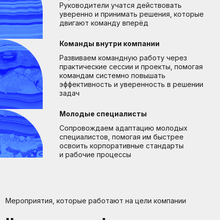
Начинаем не с формата,
а с задачи бизнеса
Конференции
Берём на себя всё: концепцию,
программу, спикеров, площадку,
техническое сопровождение и пост-
коммуникацию
Создаём деловое пространство
для обмена опытом, обсуждения
стратегий и внедрения новых подходов
Участники уходят с конкретными
идеями и договорённостями, которые
можно сразу использовать в работе
Слёты
Организуем для кадрового резерва,
молодых специалистов и ключевых
команд
Комбинируем обучающие блоки,
командные задания и неформальное
общение, чтобы укрепить чувство