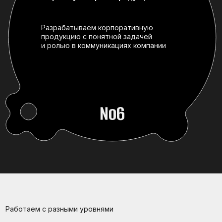
Работаем с разными уровнями
Каждая аудитория требует
своего подхода, глубины
и формата
Топ-менеджеры
Обучаем работать на уровне стратегии
и лидерства через реальные кейсы и опыт
крупных компаний
Эксперты и внутренние тренеры
Обучаем наставничеству, влиянию
без формальной власти и передаче знаний.
В компании растёт внутренняя экспертиза,
а обучение становится частью культуры
Руководители среднего звена