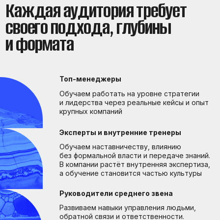
Развиваем навыки управления людьми,
обратной связи и ответственности.
Руководители учатся действовать
уверенно и принимать решения, которые
двигают команду вперёд
Команды внутри компании
Развиваем командную работу через
практические сессии и проекты, помогая
командам системно повышать
эффективность и уверенность в решении
задач
Молодые специалисты
Сопровождаем адаптацию молодых
специалистов, помогая им быстрее
освоить корпоративные стандарты
и рабочие процессы
Мероприятия, которые работают на цели компании