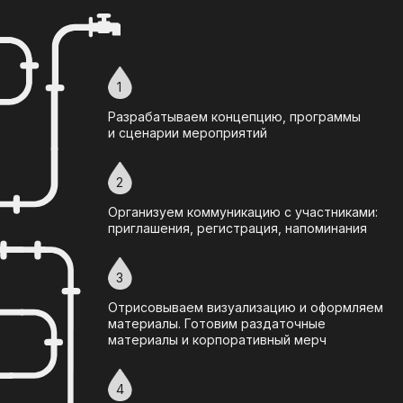
6
Собирам обратную связь и подготавливаем
отчёты
Компании, которые
нам доверяют
ПАО НК Роснефть
АНПЗ ВНК
Ванкорнефть
Варьеганнефтегаз
ИК СИБИНТЕК
Нефтегорский ГПЗ
ННП
Оренбургнефть
Отрадненский ГПЗ
РН-ГРП
РН-Комсомольский НПЗ
РН-Няганьнефтегаз
РН-Пурнефтегаз