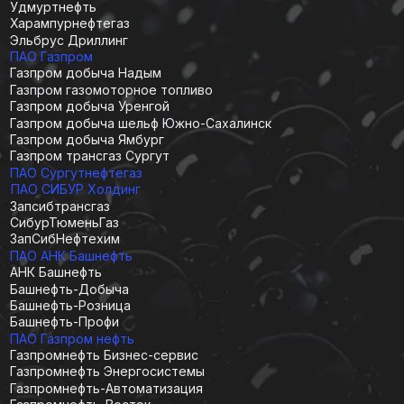
ОППО ПАО Сургутнефтегаз
ОППО ООО РН-Юганскнефтегаз
ППО АО Оренбургнефть
ППО АО РОСПАН ИНТЕРНЕШНЛ
ОППО ООО РН-Транспорт
Заводы и фабрики
Фабрика Южуралкартон
Завод КПД
Группа СВЭЛ
Учреждения культуры
Дворец спорта Звёздный
ДК Машиностроитель
ДК Юбилейный
КСЦ Газодобытчик
МАУ МЦКП и ТР АРТ-Резиденция
МБУК Культурно-досуговый комплекс
НП Культурная инициатива
Университеты и Учебные центры
ФГАОУ ВО НиТПУ
ЦПК НК Роснефть НКИ
УЦ Нефтяник
ЦПО ПАО Сургутнефтегаз